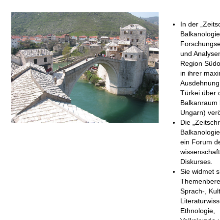
In der „Zeitsc
Balkanologi
Forschungse
und Analyse
Region Südo
in ihrer max
Ausdehnung 
Türkei über 
Balkanraum 
Ungarn) veröf
Die „Zeitschri
Balkanologie
ein Forum d
wissenschaft
Diskurses.
Sie widmet s
Themenbere
Sprach-, Kul
Literaturwis
Ethnologie,