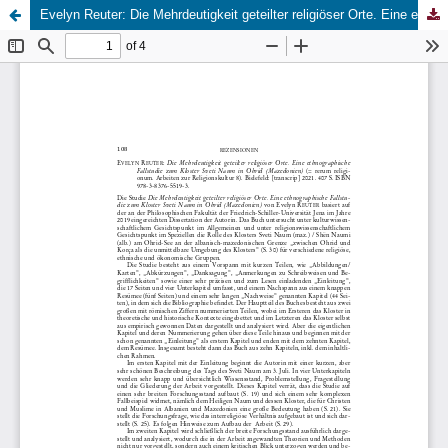
Evelyn Reuter: Die Mehrdeutigkeit geteilter religiöser Orte. Eine ethnographische Fallstudie zum Kloster Sveti Naum in Ohrid (Mazedonien)