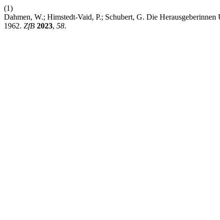
(1)
Dahmen, W.; Himstedt-Vaid, P.; Schubert, G. Die Herausgeberinnen U
1962.
ZfB
2023
,
58
.