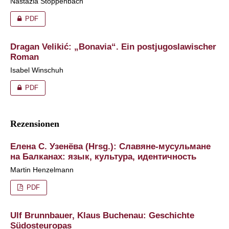
Nastazia Stoppenbach
PDF
Dragan Velikić: „Bonavia“. Ein postjugoslawischer
Roman
Isabel Winschuh
PDF
Rezensionen
Елена С. Узенёва (Hrsg.): Славяне-мусульмане
на Балканах: язык, культура, идентичность
Martin Henzelmann
PDF
Ulf Brunnbauer, Klaus Buchenau: Geschichte
Südosteuropas