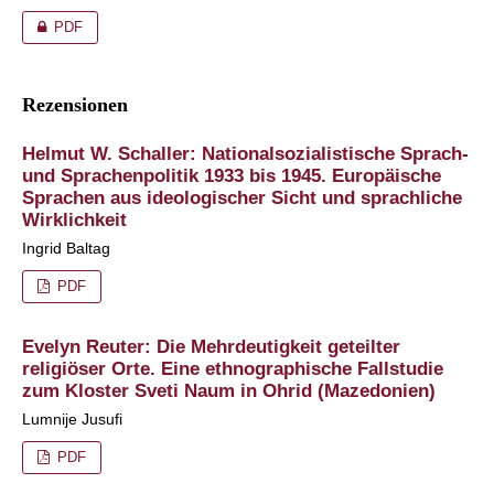
PDF
Rezensionen
Helmut W. Schaller: Nationalsozialistische Sprach-
und Sprachenpolitik 1933 bis 1945. Europäische
Sprachen aus ideologischer Sicht und sprachliche
Wirklichkeit
Ingrid Baltag
PDF
Evelyn Reuter: Die Mehrdeutigkeit geteilter
religiöser Orte. Eine ethnographische Fallstudie
zum Kloster Sveti Naum in Ohrid (Mazedonien)
Lumnije Jusufi
PDF