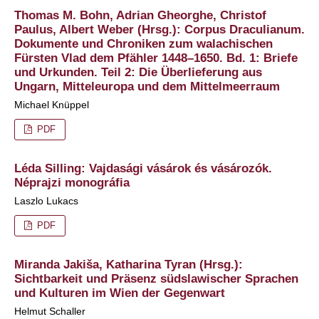
Thomas M. Bohn, Adrian Gheorghe, Christof
Paulus, Albert Weber (Hrsg.): Corpus Draculianum.
Dokumente und Chroniken zum walachischen
Fürsten Vlad dem Pfähler 1448–1650. Bd. 1: Briefe
und Urkunden. Teil 2: Die Überlieferung aus
Ungarn, Mitteleuropa und dem Mittelmeerraum
Michael Knüppel
PDF
Léda Silling: Vajdasági vásárok és vásározók.
Néprajzi monográfia
Laszlo Lukacs
PDF
Miranda Jakiša, Katharina Tyran (Hrsg.):
Sichtbarkeit und Präsenz südslawischer Sprachen
und Kulturen im Wien der Gegenwart
Helmut Schaller