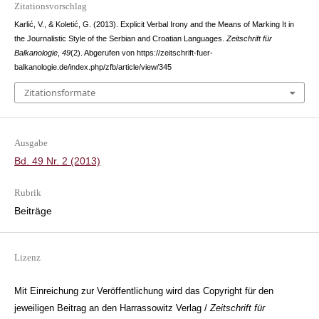
Zitationsvorschlag
Karlić, V., & Koletić, G. (2013). Explicit Verbal Irony and the Means of Marking It in
the Journalistic Style of the Serbian and Croatian Languages.
Zeitschrift für
Balkanologie
,
49
(2). Abgerufen von https://zeitschrift-fuer-
balkanologie.de/index.php/zfb/article/view/345
Zitationsformate
Ausgabe
Bd. 49 Nr. 2 (2013)
Rubrik
Beiträge
Lizenz
Mit Einreichung zur Veröffentlichung wird das Copyright für den
jeweiligen Beitrag an den Harrassowitz Verlag /
Zeitschrift für