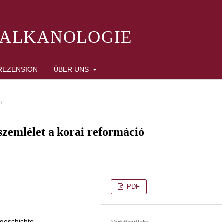
BALKANOLOGIE
REZENSION
ÜBER UNS
n
szemlélet a korai reformáció
PDF
ngeschichte
Veröffentlicht