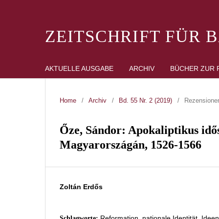
ZEITSCHRIFT FÜR 
AKTUELLE AUSGABE
ARCHIV
BÜCHER ZUR 
Home
/
Archiv
/
Bd. 55 Nr. 2 (2019)
/
Rezensione
Őze, Sándor: Apokaliptikus idő
Magyarországán, 1526-1566
Zoltán Erdős
Reformation, nationale Identität, Idee
Schlagworte: