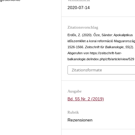
2020-07-14
Zitationsvorschlag
Erdős, Z. (2020). Őze, Sándor: Apokaliptikus
időszemlélet a korai reformáció Magyarorszá
1526-1566.
Zeitschrift für Balkanologie
,
55
(2).
Abgerufen von https://zeitschrift-fuer-
balkanologie.de/index.php/zfb/article/view/529
Zitationsformate
Ausgabe
Bd. 55 Nr. 2 (2019)
Rubrik
Rezensionen