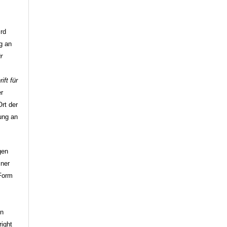
ird
ag an
r
ift für
er
rt der
hung an
gen
iner
 Form
g
en
right