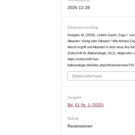
2025-12-28
Zitationsvorschlag
Knüppel, M. (2025). Liridon Gashi: Zogu I. von
Albanien: König oder Diktator? Wie Ahmed Zog
Macht ergriff und Albanien in eine neue Ära füh
Zeitschrift für Balkanologie
,
61
(1). Abgerufen 
https://zeitschrift-fuer-
balkanologie.de/index.php/zfb/article/view/732
Zitationsformate
Ausgabe
Bd. 61 Nr. 1 (2025)
Rubrik
Rezensionen