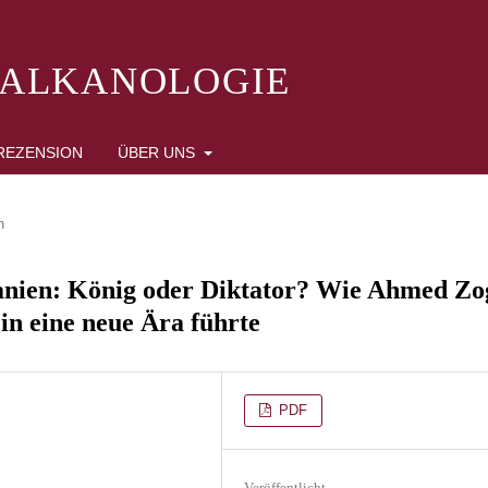
BALKANOLOGIE
REZENSION
ÜBER UNS
n
banien: König oder Diktator? Wie Ahmed Zo
in eine neue Ära führte
PDF
Veröffentlicht