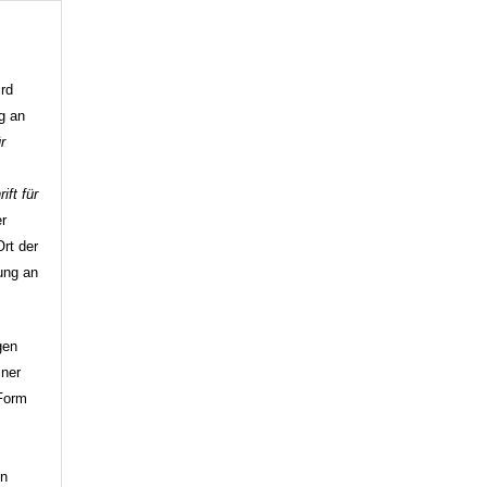
ird
ag an
r
ift für
er
rt der
hung an
gen
iner
 Form
g
en