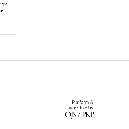
right
in
.