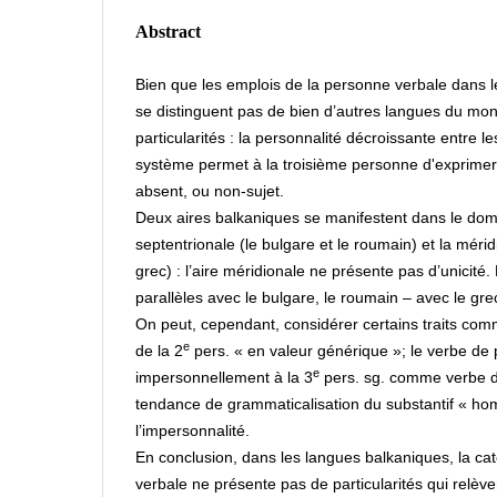
Abstract
Bien que les emplois de la personne verbale dans 
se distinguent pas de bien d’autres langues du mond
particularités : la personnalité décroissante entre
système permet à la troisième personne d'exprimer u
absent, ou non-sujet.
Deux aires balkaniques se manifestent dans le doma
septentrionale (le bulgare et le roumain) et la méridi
grec) : l’aire méridionale ne présente pas d’unicité
parallèles avec le bulgare, le roumain – avec le gre
On peut, cependant, considérer certains traits comm
e
de la 2
pers. « en valeur générique »; le verbe de p
e
impersonnellement à la 3
pers. sg. comme verbe d’
tendance de grammaticalisation du substantif « ho
l’impersonnalité.
En conclusion, dans les langues balkaniques, la ca
verbale ne présente pas de particularités qui relève