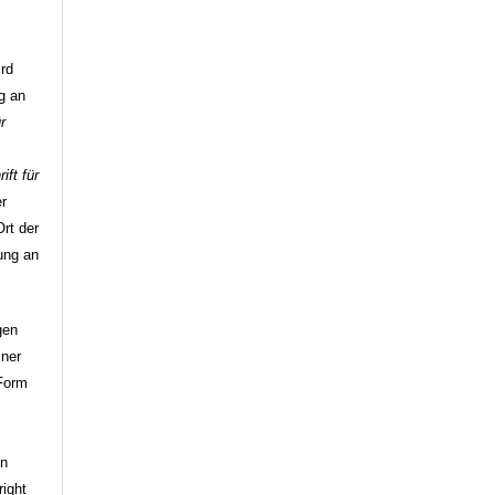
ird
ag an
r
ift für
er
rt der
hung an
gen
iner
 Form
g
en
right