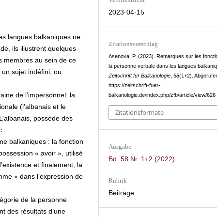
2023-04-15
les langues balkaniques ne
Zitationsvorschlag
e, ils illustrent quelques
Asenova, P. (2023). Remarques sur les foncti
 les membres au sein de ce
la personne verbale dans les langues balkani
n sujet indéfini, ou
Zeitschrift für Balkanologie
,
58
(1+2). Abgerufe
https://zeitschrift-fuer-
ine de l’impersonnel: la
balkanologie.de/index.php/zfb/article/view/626
onale (l’albanais et le
Zitationsformate
. L’albanais, possède des
c.
e balkaniques : la fonction
Ausgabe
ossession « avoir », utilisé
Bd. 58 Nr. 1+2 (2022)
existence et finalement, la
mme » dans l’expression de
Rubrik
Beiträge
tégorie de la personne
nt des résultats d’une