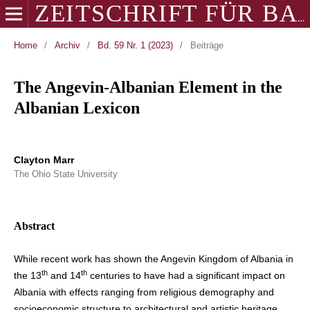
ZEITSCHRIFT FÜR BALKANOLOGIE
Home
/
Archiv
/
Bd. 59 Nr. 1 (2023)
/
Beiträge
The Angevin-Albanian Element in the
Albanian Lexicon
Clayton Marr
The Ohio State University
Abstract
While recent work has shown the Angevin Kingdom of Albania in
th
th
the 13
and 14
centuries to have had a significant impact on
Albania with effects ranging from religious demography and
socioeconomic structure to architectural and artistic heritage,