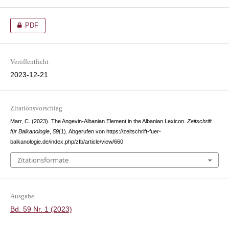
PDF
Veröffentlicht
2023-12-21
Zitationsvorschlag
Marr, C. (2023). The Angevin-Albanian Element in the Albanian Lexicon.
Zeitschrift
für Balkanologie
,
59
(1). Abgerufen von https://zeitschrift-fuer-
balkanologie.de/index.php/zfb/article/view/660
Zitationsformate
Ausgabe
Bd. 59 Nr. 1 (2023)