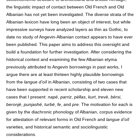
the linguistic impact of contact between Old French and Old
Albanian has not yet been investigated. The diverse strata of the
Albanian lexicon have long been an object of interest, but while
impressive surveys have analyzed layers as thin as Gothic, to
date no study of Angevin-Albanian contact appears to have ever
been published. This paper aims to address this oversight and
build a foundation for further investigation. After considering the
historical context and examining the few Albanian etyma
previously attributed to Angevin borrowings in past works, I
argue there are at least thirteen highly plausible borrowings
from the
langue d’oïl
in Albanian, consisting of two cases that
have been supported in recent scholarship and eleven new
cases that I present:
napë
,
parriz
,
pëllas
,
kurt
,
trevë
,
bërsi
,
beronjë
,
punjashë
,
turbë
,
fe
, and
pre
. The motivation for each is
given by the diachronic phonology of Albanian, corpus evidence
for attestation of relevant forms in Old French and
langue d’oïl
varieties, and historical semantic and sociolinguistic
considerations.